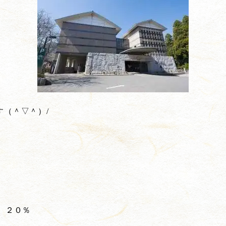
（＾▽＾）/
時）２０％