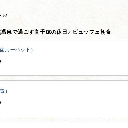
♪♪
温泉で過ごす高千穂の休日♪ ビュッフェ朝食
菌カーペット）
）
畳）
）