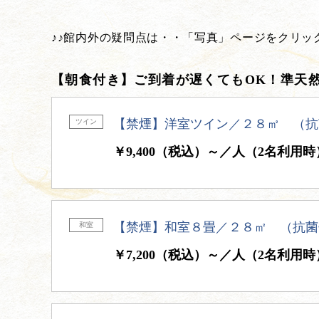
♪♪館内外の疑問点は・・「写真」ページをクリック
【朝食付き】ご到着が遅くてもOK！準天然
【禁煙】洋室ツイン／２８㎡ （抗
ツイン
￥9,400（税込）～／人（2名利用時
【禁煙】和室８畳／２８㎡ （抗菌
和室
￥7,200（税込）～／人（2名利用時