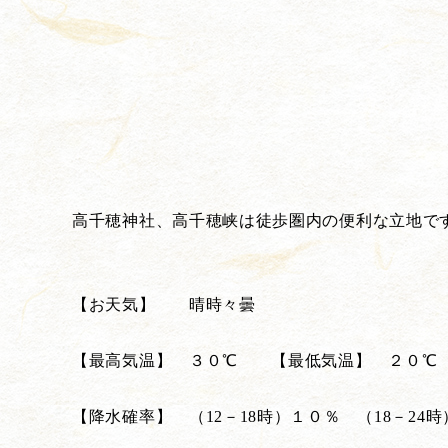
高千穂神社、高千穂峡は徒歩圏内の便利な立地です
【お天気】 晴時々曇
【最高気温】 ３０℃ 【最低気温】 ２０℃
【降水確率】 （12－18時）１０％ （18－24