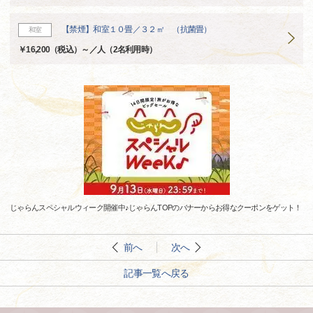
【禁煙】和室１０畳／３２㎡ （抗菌畳）
和室
￥16,200（税込）～／人（2名利用時）
じゃらんスペシャルウィーク開催中♪じゃらんTOPのバナーからお得なクーポンをゲット！
前へ
次へ
記事一覧へ戻る