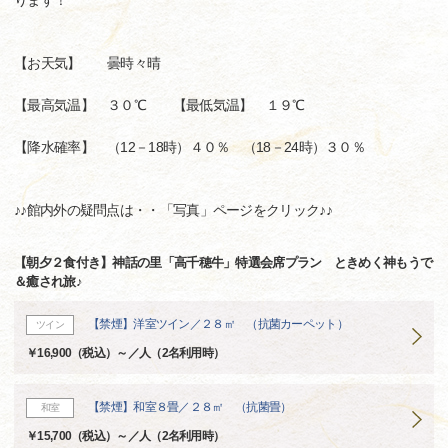
ります！
【お天気】 曇時々晴
【最高気温】 ３０℃ 【最低気温】 １９℃
【降水確率】 （12－18時）４０％ （18－24時）３０％
♪♪館内外の疑問点は・・「写真」ページをクリック♪♪
【朝夕２食付き】神話の里「高千穂牛」特選会席プラン ときめく神もうで
＆癒され旅♪
【禁煙】洋室ツイン／２８㎡ （抗菌カーペット）
ツイン
￥16,900（税込）～／人（2名利用時）
【禁煙】和室８畳／２８㎡ （抗菌畳）
和室
￥15,700（税込）～／人（2名利用時）