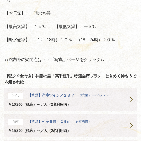
＾）！
【お天気】 晴のち曇
【最高気温】 １５℃ 【最低気温】 ー３℃
【降水確率】 （12－18時）１０％ （18－24時）２０％
♪♪館内外の疑問点は・・「写真」ページをクリック♪♪
【朝夕２食付き】神話の里「高千穂牛」特選会席プラン ときめく神もうで
＆癒され旅♪
【禁煙】洋室ツイン／２８㎡ （抗菌カーペット）
ツイン
￥16,900（税込）～／人（2名利用時）
【禁煙】和室８畳／２８㎡ （抗菌畳）
和室
￥15,700（税込）～／人（2名利用時）