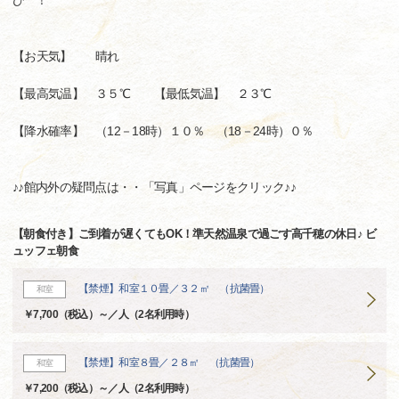
ひ^^！
【お天気】 晴れ
【最高気温】 ３５℃ 【最低気温】 ２３℃
【降水確率】 （12－18時）１０％ （18－24時）０％
♪♪館内外の疑問点は・・「写真」ページをクリック♪♪
【朝食付き】ご到着が遅くてもOK！準天然温泉で過ごす高千穂の休日♪ ビ
ュッフェ朝食
【禁煙】和室１０畳／３２㎡ （抗菌畳）
和室
￥7,700（税込）～／人（2名利用時）
【禁煙】和室８畳／２８㎡ （抗菌畳）
和室
￥7,200（税込）～／人（2名利用時）