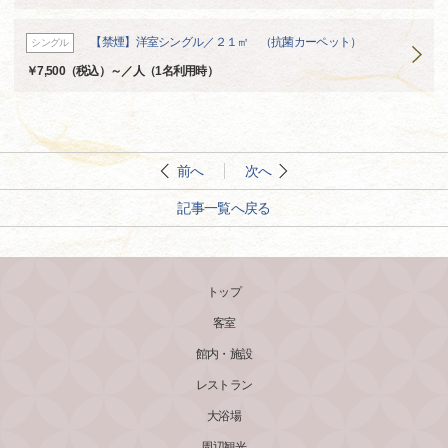
【禁煙】洋室シングル／２１㎡ （抗菌カーペット）
シングル
￥7,500（税込）～／人（1名利用時）
前へ
次へ
記事一覧へ戻る
トップ
客室
館内・施設
レストラン
大浴場
周辺観光