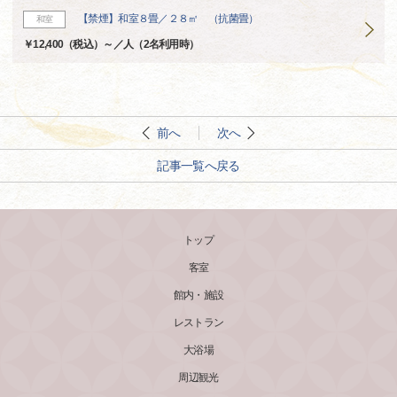
【禁煙】和室８畳／２８㎡ （抗菌畳）
和室
￥12,400（税込）～／人（2名利用時）
前へ
次へ
記事一覧へ戻る
トップ
客室
館内・施設
レストラン
大浴場
周辺観光