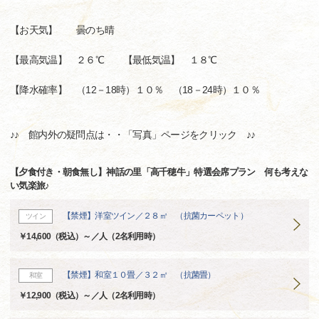
【お天気】 曇のち晴
【最高気温】 ２６℃ 【最低気温】 １８℃
【降水確率】 （12－18時）１０％ （18－24時）１０％
♪♪ 館内外の疑問点は・・「写真」ページをクリック ♪♪
【夕食付き・朝食無し】神話の里「高千穂牛」特選会席プラン 何も考えな
い気楽旅♪
【禁煙】洋室ツイン／２８㎡ （抗菌カーペット）
ツイン
￥14,600（税込）～／人（2名利用時）
【禁煙】和室１０畳／３２㎡ （抗菌畳）
和室
￥12,900（税込）～／人（2名利用時）