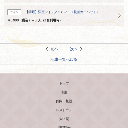
【禁煙】洋室ツイン／２８㎡ （抗菌カーペット）
ツイン
￥6,900（税込）～／人（2名利用時）
前へ
次へ
記事一覧へ戻る
トップ
客室
館内・施設
レストラン
大浴場
周辺観光