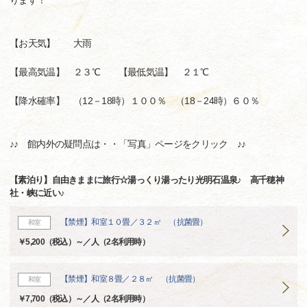
ります！
【お天気】 大雨
【最高気温】 ２３℃ 【最低気温】 ２１℃
【降水確率】 （12－18時）１００％ （18－24時）６０％
♪♪ 館内外の疑問点は・・「写真」ページをクリック ♪♪
【素泊り】自由きままに旅行☆湯っくり湯ったり光明石温泉♪ 高千穂神
社・峡に近い♪
【禁煙】和室１０畳／３２㎡ （抗菌畳）
和室
￥5,200（税込）～／人（2名利用時）
【禁煙】和室８畳／２８㎡ （抗菌畳）
和室
￥7,700（税込）～／人（2名利用時）