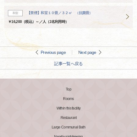
【禁煙】和室１０畳／３２㎡ （抗菌畳）
和室
￥16,200（税込）～／人（2名利用時）
Previous page
Next page
記事一覧へ戻る
Top
Rooms
Within this facility
Restaurant
Large Communal Bath
Nearby sightseeing