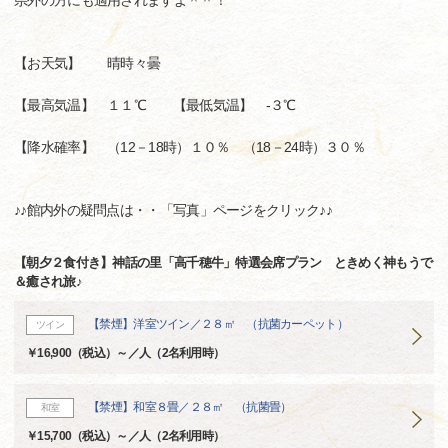
県外の方にも適用されますよ＾＾！
【お天気】 晴時々曇
【最高気温】 １１℃ 【最低気温】 -３℃
【降水確率】 （12－18時）１０％ （18－24時）３０％
♪♪館内外の疑問点は・・「写真」ページをクリック♪♪
【朝夕２食付き】神話の里「高千穂牛」特選会席プラン ときめく神もうで
＆癒され旅♪
【禁煙】洋室ツイン／２８㎡ （抗菌カーペット）
ツイン
￥16,900（税込）～／人（2名利用時）
【禁煙】和室８畳／２８㎡ （抗菌畳）
和室
￥15,700（税込）～／人（2名利用時）