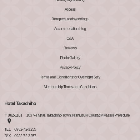
Access
Banquets and weddings
Accommodation blog
Q&A
Reviews
Photo Gallery
Privacy Policy
Terms and Conditions for Overnight Stay
Membership Terms and Conditions
Hotel Takachiho
〒
882-1101
1037-4 Mitai, Takachiho Town, Nishiusuki County, Miyazaki Prefecture
TEL
0982-72-3255
FAX
0982-72-3257